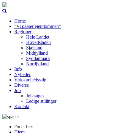
Home
”Vi passer ejendommen”
Regioner
Hele Landet
Hovedstaden
Sjælland
Midtjylland
Syddanmark
Nordjylland
Info
Nyheder
Virksomhedssalg
Diverse
Job
Job søges
Ledige stillinger
Kontakt
Du er her:
Hjem